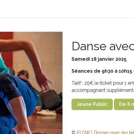
on
Nos services
Notre programmation
Contact
Danse ave
Samedi 18 janvier 2025
Séances de 9h30 à 10h15 
Tarif : 25€ le ticket pour 1 e
accompagnant supplémenta
Jeune Public
De 6 m
©
FLOW | Danser avec les b