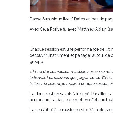
Danse & musique live / Dates en bas de pag
Avec Célia Rorive & avec Matthieu Ablain (s
Chaque session est une performance de 40 min
découvrir l’instrument et partager autour de c
groupe.
« Entre danseur·euses, musicien·nes, on se retr
le travail. Les sessions que j’organise via ©F
I·elle·s m’inspirent, je reçois à chaque session
La danse est un savoir-faire inné. Par ailleu
neuronaux. La danse permet en effet aux tout 
La sensibilité à la musique est déjà là alors 