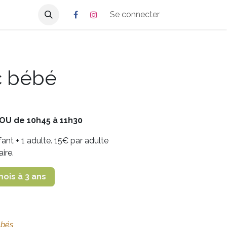
Se connecter
c bébé
OU de 10h45 à 11h30
nfant + 1 adulte. 15€ par adulte
ire.
ois à 3 ans
ébés