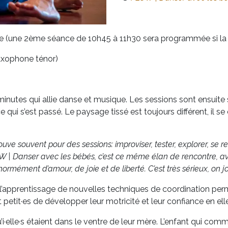
e (une 2ème séance de 10h45 à 11h30 sera programmée si la 
axophone ténor)
utes qui allie danse et musique. Les sessions sont ensuite 
e qui s’est passé. Le paysage tissé est toujours différent, il
ouve souvent pour des sessions: improviser, tester, explorer, se
LOW | Danser avec les bébés, c’est ce même élan de rencontre, 
 énormément d’amour, de joie et de liberté. C’est très sérieux, on 
rs, l’apprentissage de nouvelles techniques de coordination p
petit·es de développer leur motricité et leur confiance en elle
qu’i·elle·s étaient dans le ventre de leur mère. L’enfant qui c