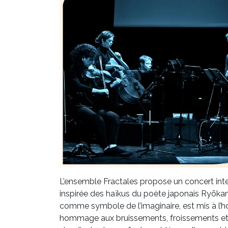
L’ensemble Fractales propose un concert inter
inspirée des haïkus du poète japonais Ryōkan. 
comme symbole de l’imaginaire, est mis à l’
hommage aux bruissements, froissements et au