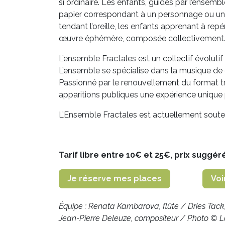
si ordinaire. Les enfants, guidés par l’ensem
papier correspondant à un personnage ou un 
tendant l’oreille, les enfants apprenant à repé
œuvre éphémère, composée collectivement. 
L’ensemble Fractales est un collectif évolutif
L’ensemble se spécialise dans la musique de 
Passionné par le renouvellement du format tra
apparitions publiques une expérience unique p
L’Ensemble Fractales est actuellement souten
Tarif libre entre 10€ et 25€, prix suggér
Je réserve mes places
Voi
Équipe : Renata Kambarova, flûte / Dries Tack, 
Jean-Pierre Deleuze, compositeur / Photo © L