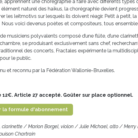
ble, apprennent une chorégraphie à faire avec différents types
élément naturel des haïkus, la chorégraphie devient progress
rer les leitmotivs sur lesquels ils doivent réagir. Petit à petit
Nous voici devenus poètes et compositeurs, tous ensemble
 de musiciens polyvalents composé d’une flûte, d’une clarinette,
chambre, se produisant exclusivement sans chef, recherchant l
ditionnel des concerts, Fractales expérimente la multidiscipl
our le public.
u et reconnu par la Fédération Wallonie-Bruxelles.
é 12€. Article 27 accepté. Goûter sur place optionnel.
r la formule d'abonnement
clarinette / Marion Borgel, violon / Julie Michael, alto / Merry
ouison Chartrain