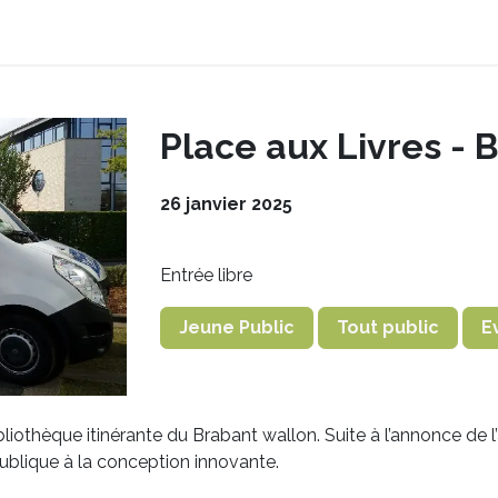
on
Nos services
Notre programmation
Contact
Place aux Livres - B
26 janvier 2025
Entrée libre
Jeune Public
Tout public
E
liothèque itinérante du Brabant wallon. Suite à l’annonce de l
publique à la conception innovante.