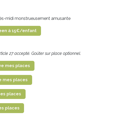
 après-midi monstrueusement amusante
ween à 15€/enfant
rticle 27 accepté. Goûter sur place optionnel.
ve mes places
e mes places
mes places
es places