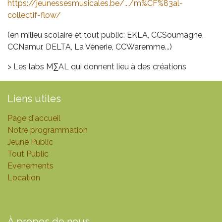
https://jeunessesmusicales.be/.../m%CF%83al-
collectif-flow/
(en milieu scolaire et tout public: EKLA, CCSoumagne,
CCNamur, DELTA, La Vénerie, CCWaremme...)
> Les labs M∑AL qui donnent lieu à des créations
Liens utiles
Page d'accueil
Notre programmation
Jeune Public
Tout Public
Evènements
Location
À propos de nous