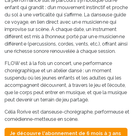
La performance suit le parcours symbolique d’un·e
enfant qui grandit : d’un mouvement instinctif et proche
du sol à une verticalité qui s’affirme. La danseuse guide
ce voyage, en lien direct avec un·e musicien·ne qui
improvise sur scène. À chaque date, un instrument
différent est mis à l’honneur, porté par un·e musicien·ne
différent·e (percussions, cordes, vents, etc.), offrant ainsi
une richesse sonore renouvelée à chaque session.
FLOW est à la fois un concert, une performance
chorégraphique et un atelier dansé : un moment
suspendu où les jeunes enfants et les adultes qui les
accompagnent découvrent, à travers le jeu et l’écoute,
que le corps peut entrer en musique, et que la musique
peut devenir un terrain de jeu partagé.
Célia Rorive est danseuse-chorégraphe, performeuse et
comédienne-metteuse en scène.
Je découvre l'abonnement de 6 mois à 3 ans