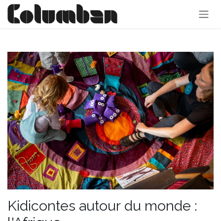
Se rendre au contenu
Kidicontes autour du monde :