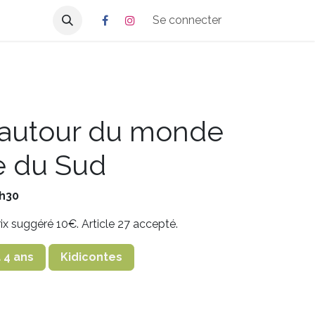
Se connecter
 autour du monde
e du Sud
5h30
prix suggéré 10€. Article 27 accepté.
 4 ans
Kidicontes