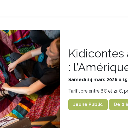
on
Nos services
Notre programmation
Contact
Kidicontes
: l'Amériqu
Samedi 14 mars 2026 à 1
Tarif libre entre 8€ et 25€, 
Jeune Public
De 0 à