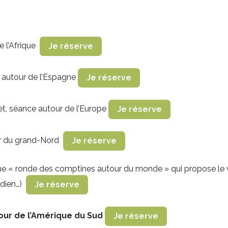
e l’Afrique
Je réserve
 autour de l’Espagne
Je réserve
et, séance autour de l’Europe
Je réserve
ur du grand-Nord
Je réserve
e « ronde des comptines autour du monde » qui propose le v
indien…)
Je réserve
tour de l’Amérique du Sud
Je réserve